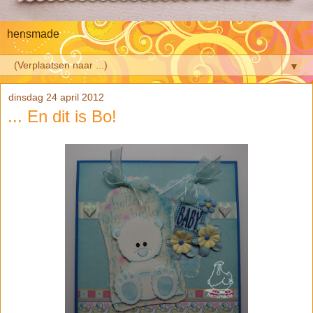
hensmade
▼
dinsdag 24 april 2012
... En dit is Bo!